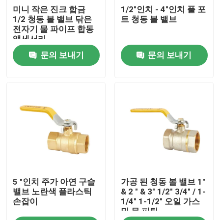
미니 작은 진크 합금
1/2"인치 - 4"인치 풀 포
1/2 청동 볼 밸브 닦은
트 청동 볼 밸브
공장 여행
전자기 물 파이프 합동
액세서리
문의 보내기
문의 보내기
품질 관리
연락주세요
인용문을 요구하세요
놋쇠로 만든 수도꼭지 밸브
5 "인치 주가 아연 구슬
가공 된 청동 볼 밸브 1"
놋쇠로 만든 앵글 밸브
밸브 노란색 플라스틱
& 2 " & 3" 1/2" 3/4" / 1-
손잡이
1/4" 1-1/2" 오일 가스
및 물 피팅
황동 볼 밸브