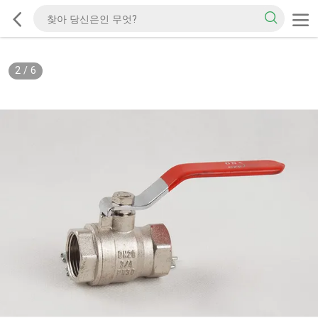
2
/
6